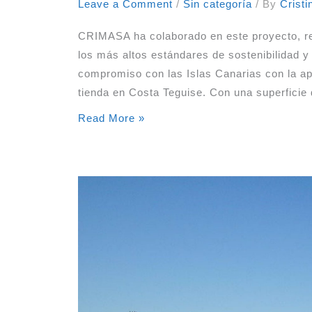
Leave a Comment
/
Sin categoría
/ By
Crist
CRIMASA ha colaborado en este proyecto, real
los más altos estándares de sostenibilidad y 
compromiso con las Islas Canarias con la ap
tienda en Costa Teguise. Con una superficie
LIDL
Read More »
ABRE
SU
SEXTA
TIENDA
EN
LA
ISLA
DE
LANZAROTE