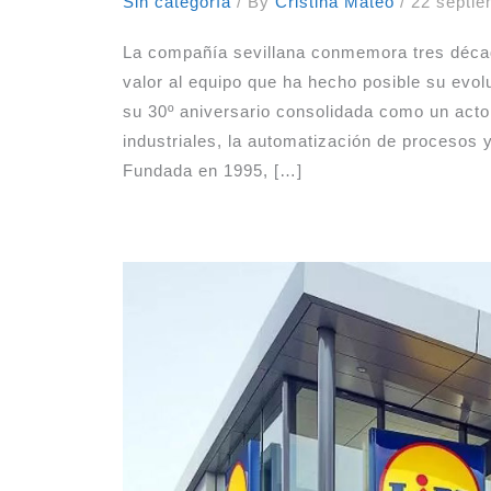
Sin categoría
/ By
Cristina Mateo
/
22 septi
La compañía sevillana conmemora tres décad
valor al equipo que ha hecho posible su ev
su 30º aniversario consolidada como un actor
industriales, la automatización de procesos 
Fundada en 1995, […]